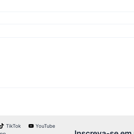
TikTok
YouTube
Inscreva-se em
App