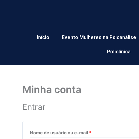
Ir
Obrigatório
Obrigatório
para
o
conteúdo
Início
Evento Mulheres na Psicanálise
Policlínica
Minha conta
Entrar
Nome de usuário ou e-mail
*