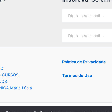
Política de Privacidade
TO
 CURSOS
Termos de Uso
NÓS
NICA Maria Lúcia
Copyright © 2020 - 2026 Instituto Nebulosa Marginal®