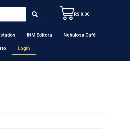
Cart
Search
R$
0,00
Estudos
INM Editora
Nebulosa Café
ato
Login