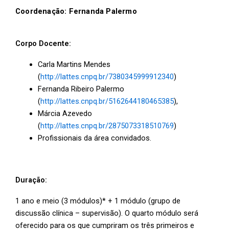
Coordenação: Fernanda Palermo
Corpo Docente:
Carla Martins Mendes
(
http://lattes.cnpq.br/7380345999912340
)
Fernanda Ribeiro Palermo
(
http://lattes.cnpq.br/5162644180465385
),
Márcia Azevedo
(
http://lattes.cnpq.br/2875073318510769
)
Profissionais da área convidados.
Duração:
1 ano e meio (3 módulos)* + 1 módulo (grupo de
discussão clínica – supervisão). O quarto módulo será
oferecido para os que cumpriram os três primeiros e