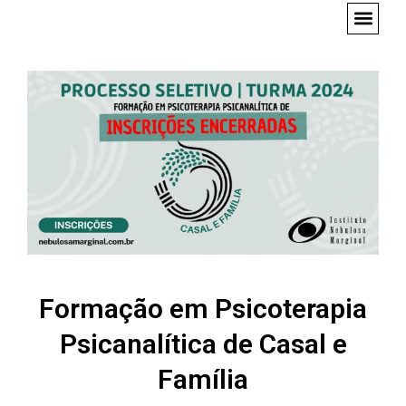
M
e
n
u
Formação em Psicoterapia
Psicanalítica de Casal e
Família