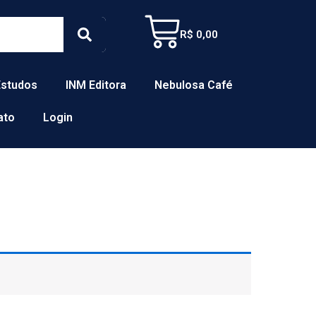
Cart
Search
R$
0,00
Estudos
INM Editora
Nebulosa Café
ato
Login