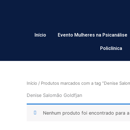
Ir
para
o
conteúdo
Início
Evento Mulheres na Psicanálise
Policlínica
Início
/ Produtos marcados com a tag “Denise Salom
Denise Salomão Goldfjan
Nenhum produto foi encontrado para a 